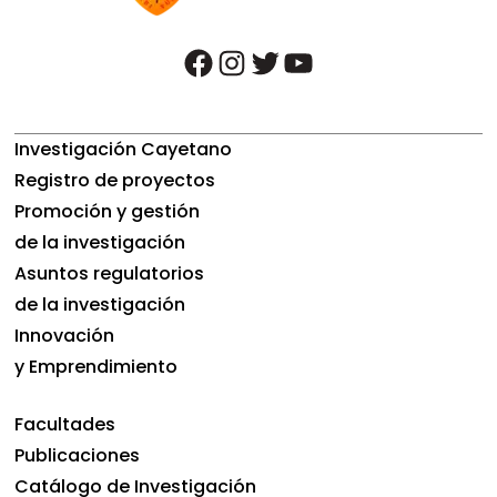
facebook
instagram
twitter
youtube
Investigación Cayetano
Registro de proyectos
Promoción y gestión
de la investigación
Asuntos regulatorios
de la investigación
Innovación
y Emprendimiento
Facultades
Publicaciones
Catálogo de Investigación