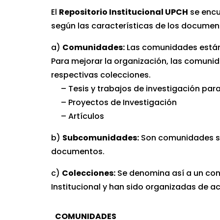
evaluaciones sobre la productividad cie
El
Repositorio Institucional UPCH
se encu
Gestionar la inscripción en registros na
según las características de los documen
reconocimiento.
a)
Comunidades:
Las comunidades están 
Promover el depósito de la producción a
Para mejorar la organización, las comu
Ofrecer un envío de alertas mediante c
respectivas colecciones.
usuarios.
– Tesis y trabajos de investigación para
Capacitar permanentemente a la comuni
– Proyectos de Investigación
Asegurar la colaboración del Repositori
– Artículos
de Acceso Abierto (RENARE).
Establecer políticas de propiedad inte
b)
Subcomunidades:
Son comunidades sec
los derechos que poseerán los autores
documentos.
Verificar el constante funcionamiento d
c)
Colecciones:
Se denomina así a un conj
Establecer, vigilar y actualizar las med
Institucional y han sido organizadas de
Informar a la comunidad universitaria 
Controlar el registro de usuarios de la 
COMUNIDADES
Asegurar la interoperabilidad con AL