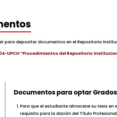
mentos
uir para depositar documentos en el Repositorio Instit
04-UPCH “Procedimientos del Repositorio Instituci
e trabajos de investigación
Documentos para optar Grados 
sión PDF
aquí
Para que el estudiante almacene su tesis en el
.
requisito para la dación del Título Profesional