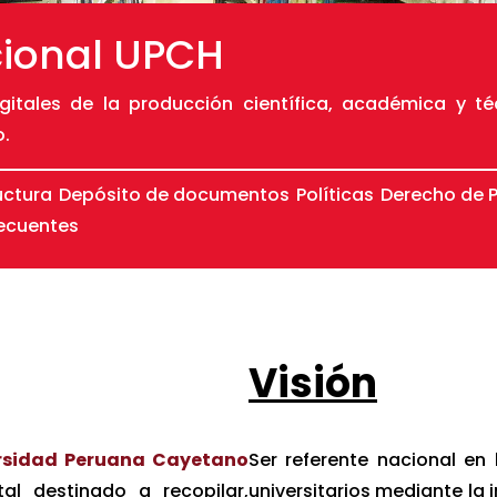
ucional UPCH
itales de la producción científica, académica y té
o.
uctura
Depósito de documentos
Políticas
Derecho de P
recuentes
Visión
versidad Peruana Cayetano
Ser referente nacional en 
al destinado a recopilar,
universitarios mediante la