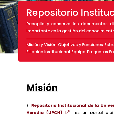
Repositorio Instit
Recopila y conserva los documentos dig
importante en la gestión del conocimient
Misión y Visión
Objetivos y Funciones
Estr
Filiación Institucional
Equipo
Preguntas F
Misión
El
Repositorio Institucional de la Uni
Heredia (UPCH)
es un portal digit