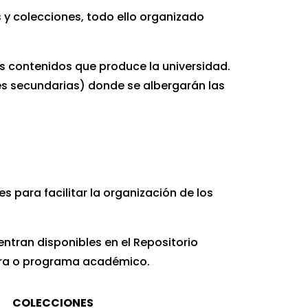
 colecciones, todo ello organizado
 para generar mayor visibilidad y
s contenidos que produce la universidad.
niversidad en el Repositorio Institucional
 secundarias) donde se albergarán las
ecer el servicio de consulta para los
 de autor, copyright.
itales de Ciencia, Tecnología e Innovación
os de uso de los documentos depositados y
para facilitar la organización de los
ivos.
tran disponibles en el Repositorio
ra a largo plazo, sin alterar el contenido.
rera o programa académico.
ue pueda modificar el proceso de trabajo.
COLECCIONES