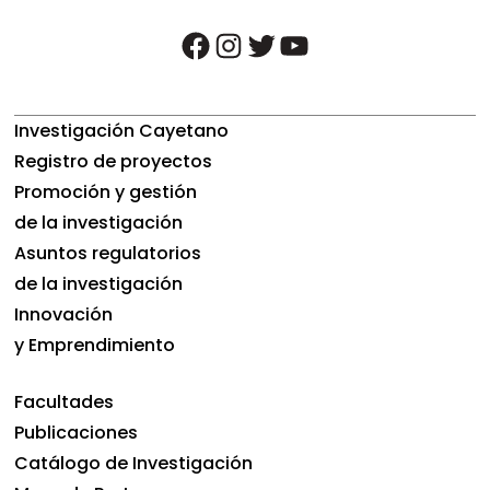
facebook
instagram
twitter
youtube
Investigación Cayetano
Registro de proyectos
Promoción y gestión
de la investigación
Asuntos regulatorios
de la investigación
Innovación
y Emprendimiento
Facultades
Publicaciones
Catálogo de Investigación