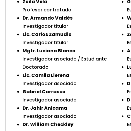
Zoila Vela
G
Profesor contratado
E
stitute
Dr. Armando Valdés
W
ral Ambiente y Salud
Investigador titular
E
Lic. Carlos Zamudio
Z
Investigador titular
E
Mgtr. Luciana Blanco
A
lud (OPS)
Investigador asociado / Estudiante
E
Doctorado
L
Lic. Camila Llerena
E
al Change Research
Investigador asociado
D
Gabriel Carrasco
E
Investigador asociado
D
Dr. Jahir Anicama
E
Investigador asociado
C
Dr. William Checkley
E