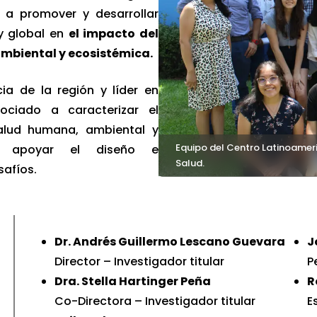
 a promover y desarrollar
 y global en
el impacto del
ambiental y ecosistémica.
cia de la región y líder en
ociado a caracterizar el
alud humana, ambiental y
Equipo del Centro Latinoamer
a apoyar el diseño e
Salud.
safíos.
CLIMA
:
Dr. Andrés Guillermo Lescano Guevara
J
Director – Investigador titular
P
Dra. Stella Hartinger Peña
R
mate Change in South America
Co-Directora – Investigador titular
E
es son Health and Climate Change