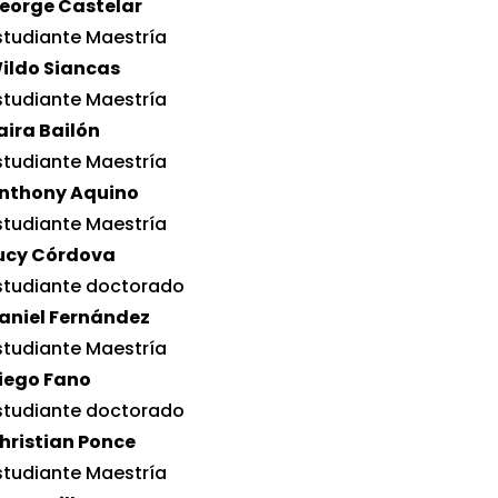
eorge Castelar
studiante Maestría
ildo Siancas
studiante Maestría
aira Bailón
studiante Maestría
nthony Aquino
studiante Maestría
ucy Córdova
studiante doctorado
aniel Fernández
studiante Maestría
iego Fano
studiante doctorado
hristian Ponce
studiante Maestría