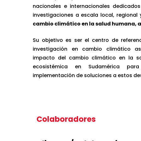
nacionales e internacionales dedicados
investigaciones a escala local, regional
cambio climático en la salud humana, 
Su objetivo es ser el centro de referen
investigación en cambio climático as
impacto del cambio climático en la s
ecosistémica en Sudamérica par
implementación de soluciones a estos de
Estas son algunas alianzas que tiene
Colaboradores
Johns Hopkins University
Lancet Countdown: Health and Cli
Lancet Countdown: Tracking Progr