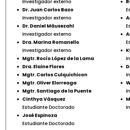
Investigador externo
R
Dr. Juan Carlos Bazo
E
Investigador externo
A
Dr. Daniel Mäusezahl
E
Investigador externo
A
Dra. Marina Romanello
E
Investigador externo
K
Mgtr. Rocío López de la Lama
I
Dra. Elaine Flores
D
Mgtr. Carlos Culquichicon
I
Mgtr. Oliver Elorreaga
W
Mgtr. Santiago de la Puente
I
Cinthya Vásquez
M
Estudiante Doctorado
I
José Espinoza
Estudiante Doctorado