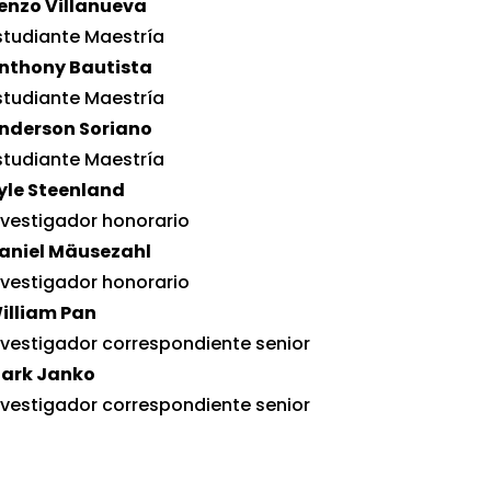
enzo Villanueva
studiante Maestría
nthony Bautista
studiante Maestría
nderson Soriano
studiante Maestría
yle Steenland
nvestigador honorario
aniel Mäusezahl
nvestigador honorario
illiam Pan
nvestigador correspondiente senior
ark Janko
nvestigador correspondiente senior