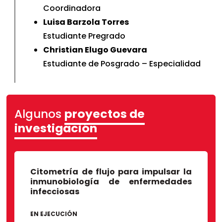
Coordinadora
Luisa Barzola Torres
Estudiante Pregrado
Christian Elugo Guevara
Estudiante de Posgrado – Especialidad
Universidad Nacional San Antonio Abad
Algunos
proyectos de
del Cusco
investigación
Howard University- College of Arts &
Sciences- Washington DC- US
Citometría de flujo para impulsar la
inmunobiología de enfermedades
infecciosas
EN EJECUCIÓN