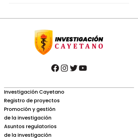
facebook
instagram
twitter
youtube
Investigación Cayetano
Registro de proyectos
Promoción y gestión
de la investigación
Asuntos regulatorios
de la investigación