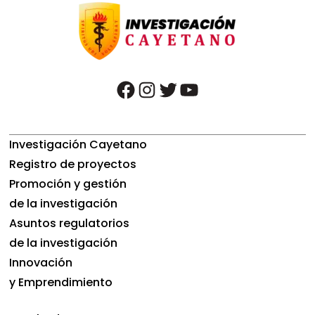
facebook
instagram
twitter
youtube
Investigación Cayetano
Registro de proyectos
Promoción y gestión
de la investigación
Asuntos regulatorios
de la investigación
Innovación
y Emprendimiento