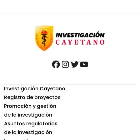
facebook
instagram
twitter
youtube
Investigación Cayetano
Registro de proyectos
Promoción y gestión
de la investigación
Asuntos regulatorios
de la investigación