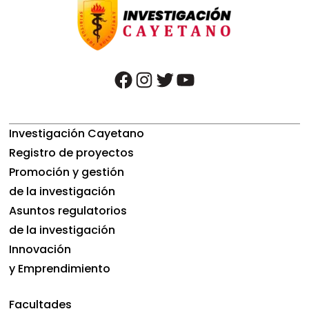
facebook
instagram
twitter
youtube
Investigación Cayetano
Registro de proyectos
Promoción y gestión
de la investigación
Asuntos regulatorios
de la investigación
Innovación
y Emprendimiento
Facultades