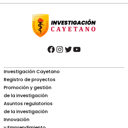
facebook
instagram
twitter
youtube
Investigación Cayetano
Registro de proyectos
Promoción y gestión
de la investigación
Asuntos regulatorios
de la investigación
Innovación
y Emprendimiento