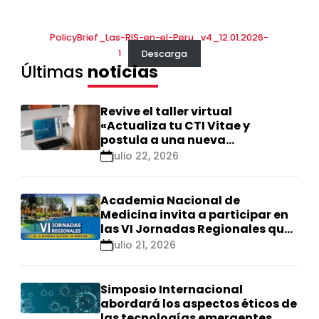
PolicyBrief_Las-RIS-en-el-Peru_v4_12.01.2026-
1
Descarga
Últimas
noticias
Revive el taller virtual
«Actualiza tu CTI Vitae y
postula a una nueva
calificación Renacyt»
julio 22, 2026
Academia Nacional de
Medicina invita a participar en
las VI Jornadas Regionales que
se realizarán en Ica
julio 21, 2026
Simposio Internacional
abordará los aspectos éticos de
las tecnologías emergentes