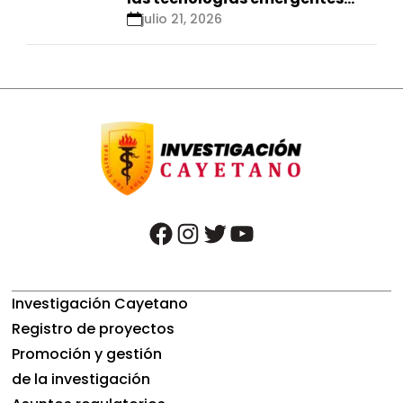
para el control de
julio 21, 2026
enfermedades infecciosas
facebook
instagram
twitter
youtube
Investigación Cayetano
Registro de proyectos
Promoción y gestión
de la investigación