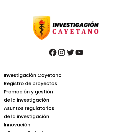
facebook
instagram
twitter
youtube
Investigación Cayetano
Registro de proyectos
Promoción y gestión
de la investigación
Asuntos regulatorios
de la investigación
Innovación