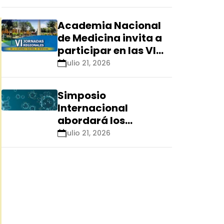
Renacyt»
Academia Nacional
de Medicina invita a
participar en las VI
Jornadas Regionales
julio 21, 2026
que se realizarán en
Ica
Simposio
Internacional
abordará los
aspectos éticos de
julio 21, 2026
las tecnologías
emergentes para el
control de
enfermedades
infecciosas