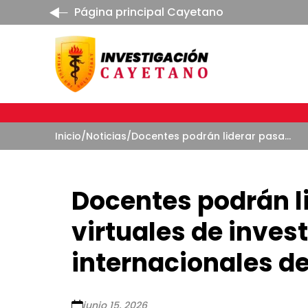
Página principal Cayetano
Inicio
/
Noticias
/
Docentes podrán liderar pasantías virtuales de investigación con estudiantes internacionales del HUC
Docentes podrán l
virtuales de inves
internacionales d
junio 15, 2026