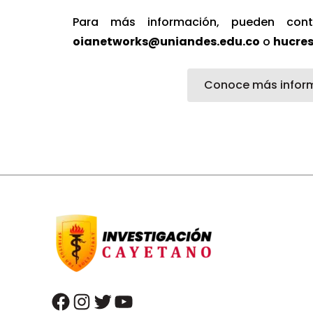
Para más información, pueden co
oianetworks@uniandes.edu.co
o
hucre
Conoce más infor
facebook
instagram
twitter
youtube