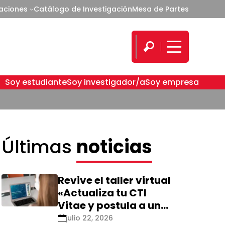
caciones
Catálogo de Investigación
Mesa de Partes
Soy estudiante
Soy investigador/a
Soy empresa
Últimas
noticias
Revive el taller virtual
«Actualiza tu CTI
Vitae y postula a una
nueva calificación
julio 22, 2026