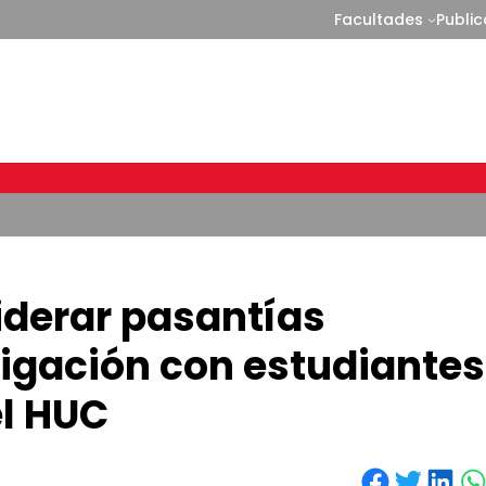
Facultades
Publi
iderar pasantías
tigación con estudiantes
el HUC
Share on Facebook
Share on Twitter
Share on LinkedIn
Share on WhatsApp