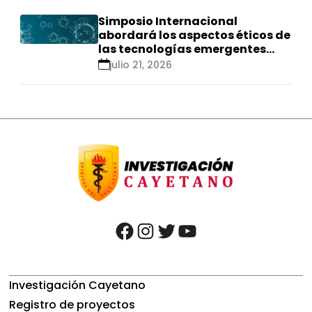
Simposio Internacional
abordará los aspectos éticos de
las tecnologías emergentes
para el control de
julio 21, 2026
enfermedades infecciosas
facebook
instagram
twitter
youtube
Investigación Cayetano
Registro de proyectos