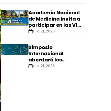
Renacyt»
Academia Nacional
de Medicina invita a
participar en las VI
Jornadas Regionales
julio 21, 2026
que se realizarán en
Ica
Simposio
Internacional
abordará los
aspectos éticos de
julio 21, 2026
las tecnologías
emergentes para el
control de
enfermedades
infecciosas