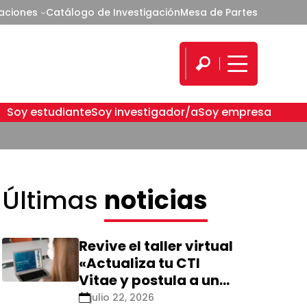
caciones
Catálogo de Investigación
Mesa de Partes
Soy estudiante
Soy investigador/a
Soy empresa
Últimas
noticias
Revive el taller virtual
«Actualiza tu CTI
Vitae y postula a una
nueva calificación
julio 22, 2026