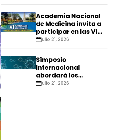
Renacyt»
Academia Nacional
de Medicina invita a
participar en las VI
Jornadas Regionales
julio 21, 2026
que se realizarán en
Ica
Simposio
Internacional
abordará los
aspectos éticos de
julio 21, 2026
las tecnologías
emergentes para el
control de
enfermedades
infecciosas