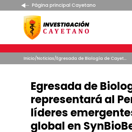
Página principal Cayetano
Inicio
/
Noticias
/
Egresada de Biología de Cayetano representará al Perú en programa de líderes emergentes de la biotecnología global en SynBioBeta 2026
Egresada de Biolo
representará al P
líderes emergentes
global en SynBioB