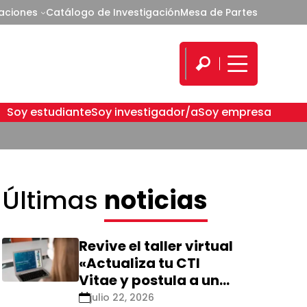
caciones
Catálogo de Investigación
Mesa de Partes
Soy estudiante
Soy investigador/a
Soy empresa
Últimas
noticias
Revive el taller virtual
«Actualiza tu CTI
Vitae y postula a una
nueva calificación
julio 22, 2026