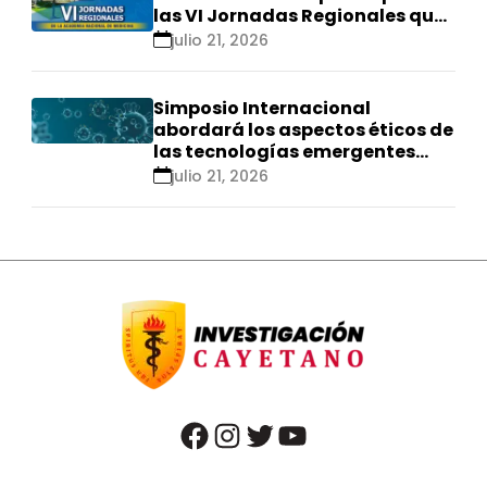
las VI Jornadas Regionales que
se realizarán en Ica
julio 21, 2026
Simposio Internacional
abordará los aspectos éticos de
las tecnologías emergentes
para el control de
julio 21, 2026
enfermedades infecciosas
facebook
instagram
twitter
youtube