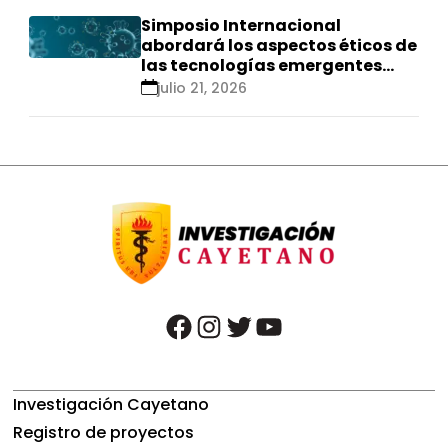
Simposio Internacional
abordará los aspectos éticos de
las tecnologías emergentes
para el control de
julio 21, 2026
enfermedades infecciosas
facebook
instagram
twitter
youtube
Investigación Cayetano
Registro de proyectos