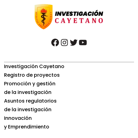
facebook
instagram
twitter
youtube
Investigación Cayetano
Registro de proyectos
Promoción y gestión
de la investigación
Asuntos regulatorios
de la investigación
Innovación
y Emprendimiento