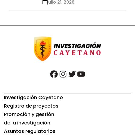
para el control de
julio 21, 2026
enfermedades infecciosas
facebook
instagram
twitter
youtube
Investigación Cayetano
Registro de proyectos
Promoción y gestión
de la investigación
Asuntos regulatorios