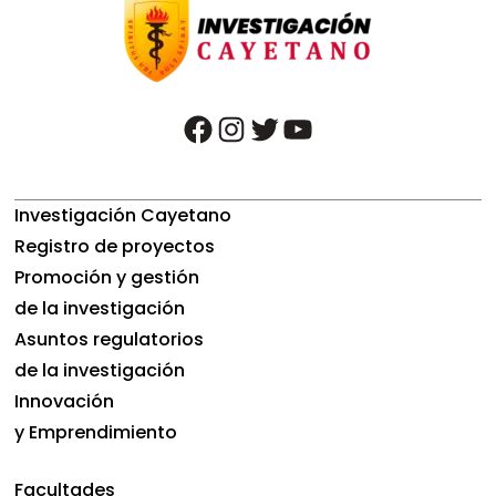
facebook
instagram
twitter
youtube
Investigación Cayetano
Registro de proyectos
Promoción y gestión
de la investigación
Asuntos regulatorios
de la investigación
Innovación
y Emprendimiento
Facultades