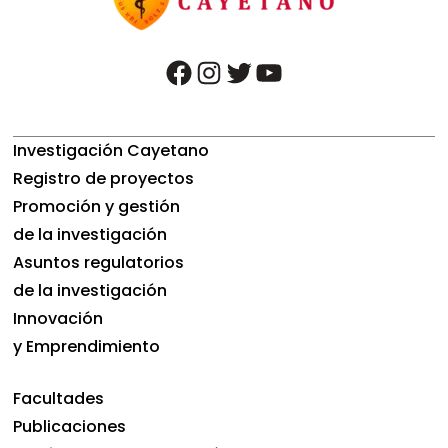
facebook
instagram
twitter
youtube
Investigación Cayetano
Registro de proyectos
Promoción y gestión
de la investigación
Asuntos regulatorios
de la investigación
Innovación
y Emprendimiento
Facultades
Publicaciones