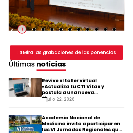
2
3
4
5
6
7
8
9
10
11
1
Mira las grabaciones de las ponencias
Últimas
noticias
Revive el taller virtual
«Actualiza tu CTI Vitae y
postula a una nueva
calificación Renacyt»
julio 22, 2026
Academia Nacional de
Medicina invita a participar en
las VI Jornadas Regionales que