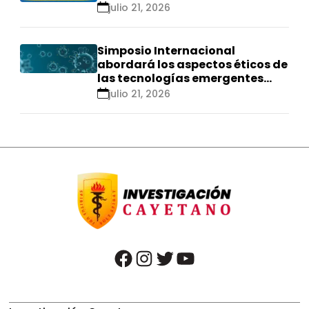
se realizarán en Ica
julio 21, 2026
Simposio Internacional
abordará los aspectos éticos de
las tecnologías emergentes
para el control de
julio 21, 2026
enfermedades infecciosas
facebook
instagram
twitter
youtube