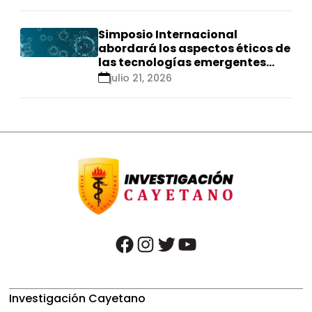
Simposio Internacional
abordará los aspectos éticos de
las tecnologías emergentes
para el control de
julio 21, 2026
enfermedades infecciosas
facebook
instagram
twitter
youtube
Investigación Cayetano