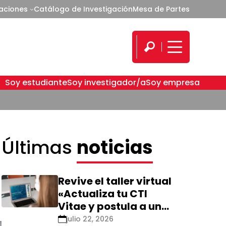
caciones
Catálogo de Investigación
Mesa de Partes
Soy estudiante
Soy investigador/a
Soy empresa
Últimas
noticias
Revive el taller virtual
«Actualiza tu CTI
Vitae y postula a una
nueva calificación
julio 22, 2026