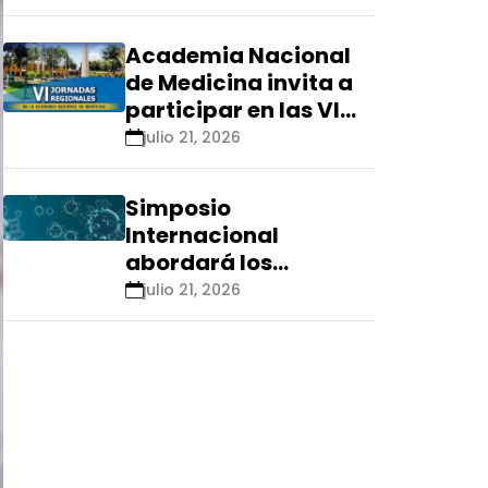
Renacyt»
Academia Nacional
de Medicina invita a
participar en las VI
Jornadas Regionales
julio 21, 2026
que se realizarán en
Ica
Simposio
Internacional
abordará los
aspectos éticos de
julio 21, 2026
las tecnologías
emergentes para el
control de
enfermedades
infecciosas