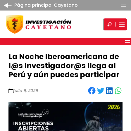
Página principal Cayetano
La Noche Iberoamericana de
l@s Investigador@s llega al
Perú y aún puedes participar
Share on Facebook
Share on Twitter
Share on LinkedIn
Share on WhatsApp
julio 6, 2026