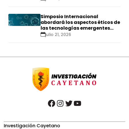
Simposio Internacional
abordará los aspectos éticos de
las tecnologías emergentes
para el control de
julio 21, 2026
enfermedades infecciosas
facebook
instagram
twitter
youtube
Investigación Cayetano