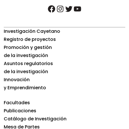
facebook
instagram
twitter
youtube
Investigación Cayetano
Registro de proyectos
Promoción y gestión
de la investigación
Asuntos regulatorios
de la investigación
Innovación
y Emprendimiento
Facultades
Publicaciones
Catálogo de Investigación
Mesa de Partes