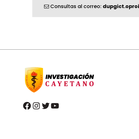
Consultas al correo:
dupgict.opro
facebook
instagram
twitter
youtube