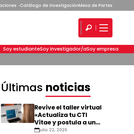
caciones
Catálogo de Investigación
Mesa de Partes
Soy estudiante
Soy investigador/a
Soy empresa
Últimas
noticias
Revive el taller virtual
«Actualiza tu CTI
Vitae y postula a una
nueva calificación
julio 22, 2026