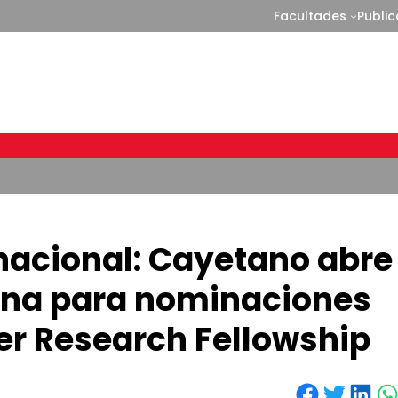
Facultades
Publi
nacional: Cayetano abre
rna para nominaciones
er Research Fellowship
Share on Facebook
Share on Twitter
Share on LinkedIn
Share on WhatsApp