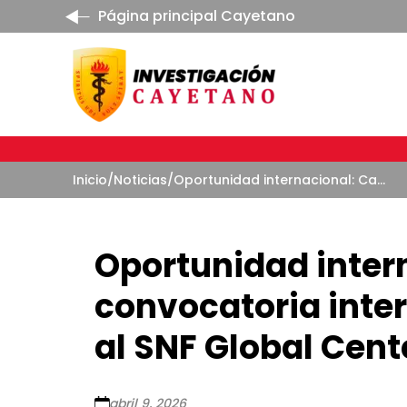
Página principal Cayetano
Inicio
/
Noticias
/
Oportunidad internacional: Cayetano abre convocatoria interna para nominaciones al SNF Global Center Research Fellowship
Oportunidad inter
convocatoria inte
al SNF Global Cent
abril 9, 2026