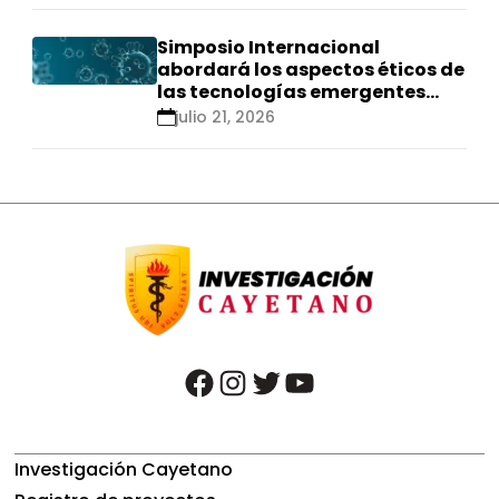
Simposio Internacional
abordará los aspectos éticos de
las tecnologías emergentes
para el control de
julio 21, 2026
enfermedades infecciosas
facebook
instagram
twitter
youtube
Investigación Cayetano