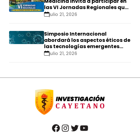
Medicina invita a participar en
las VI Jornadas Regionales que
se realizarán en Ica
julio 21, 2026
Simposio Internacional
abordará los aspectos éticos de
las tecnologías emergentes
para el control de
julio 21, 2026
enfermedades infecciosas
facebook
instagram
twitter
youtube