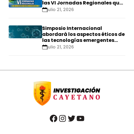
las VI Jornadas Regionales que
se realizarán en Ica
julio 21, 2026
Simposio Internacional
abordará los aspectos éticos de
las tecnologías emergentes
para el control de
julio 21, 2026
enfermedades infecciosas
facebook
instagram
twitter
youtube