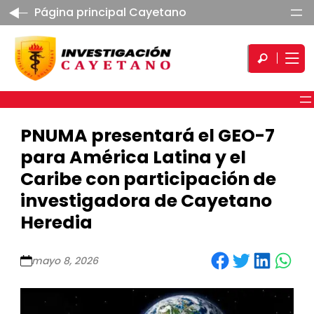
Página principal Cayetano
PNUMA presentará el GEO-7
para América Latina y el
Caribe con participación de
investigadora de Cayetano
Heredia
Share on Facebook
Share on Twitter
Share on LinkedIn
Share on WhatsApp
mayo 8, 2026