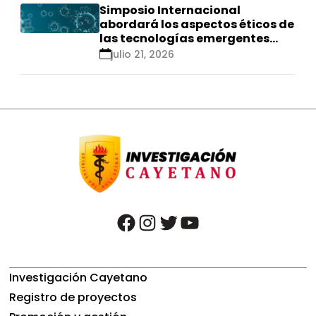
Simposio Internacional
abordará los aspectos éticos de
las tecnologías emergentes
para el control de
julio 21, 2026
enfermedades infecciosas
facebook
instagram
twitter
youtube
Investigación Cayetano
Registro de proyectos