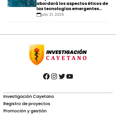
abordará los aspectos éticos de
las tecnologías emergentes
para el control de
julio 21, 2026
enfermedades infecciosas
facebook
instagram
twitter
youtube
Investigación Cayetano
Registro de proyectos
Promoción y gestión