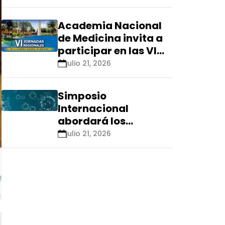
Renacyt»
Academia Nacional
de Medicina invita a
participar en las VI
Jornadas Regionales
julio 21, 2026
que se realizarán en
Ica
Simposio
Internacional
abordará los
aspectos éticos de
julio 21, 2026
las tecnologías
emergentes para el
control de
enfermedades
infecciosas