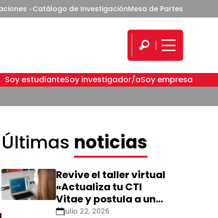
caciones
Catálogo de Investigación
Mesa de Partes
Soy estudiante
Soy investigador/a
Soy empresa
Últimas
noticias
Revive el taller virtual
«Actualiza tu CTI
Vitae y postula a una
nueva calificación
julio 22, 2026