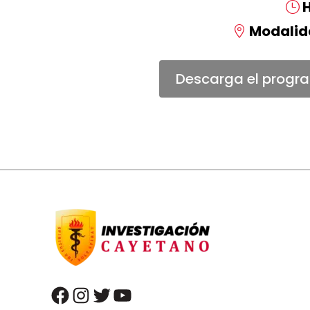
H
Modalid
Descarga el progr
facebook
instagram
twitter
youtube