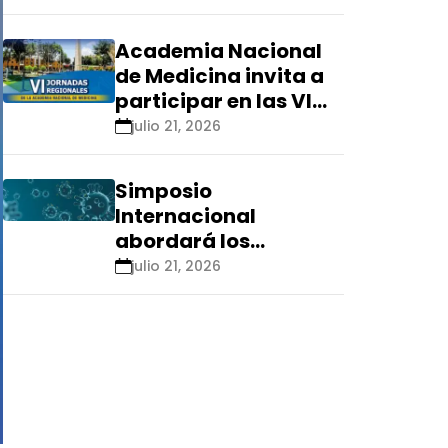
Renacyt»
Academia Nacional
de Medicina invita a
participar en las VI
Jornadas Regionales
julio 21, 2026
que se realizarán en
Ica
Simposio
Internacional
abordará los
aspectos éticos de
julio 21, 2026
las tecnologías
emergentes para el
control de
enfermedades
infecciosas