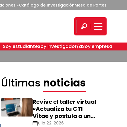
caciones
Catálogo de Investigación
Mesa de Partes
Soy estudiante
Soy investigador/a
Soy empresa
Últimas
noticias
Revive el taller virtual
«Actualiza tu CTI
Vitae y postula a una
nueva calificación
julio 22, 2026