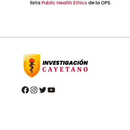
lista
Public Health Ethics
de la OPS.
facebook
instagram
twitter
youtube