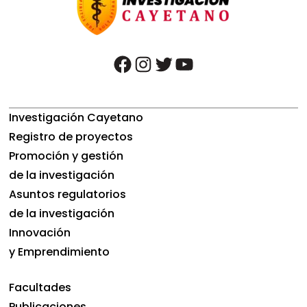
facebook
instagram
twitter
youtube
Investigación Cayetano
Registro de proyectos
Promoción y gestión
de la investigación
Asuntos regulatorios
de la investigación
Innovación
y Emprendimiento
Facultades
Publicaciones