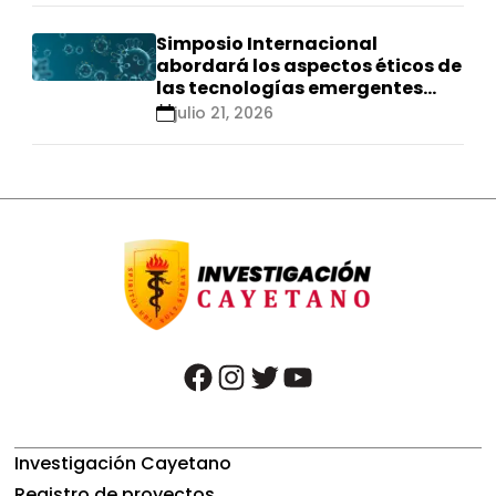
Simposio Internacional
abordará los aspectos éticos de
las tecnologías emergentes
para el control de
julio 21, 2026
enfermedades infecciosas
facebook
instagram
twitter
youtube
Investigación Cayetano
Registro de proyectos