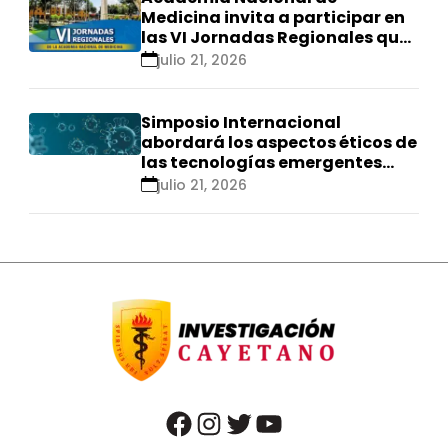
Medicina invita a participar en
las VI Jornadas Regionales que
se realizarán en Ica
julio 21, 2026
Simposio Internacional
abordará los aspectos éticos de
las tecnologías emergentes
para el control de
julio 21, 2026
enfermedades infecciosas
facebook
instagram
twitter
youtube