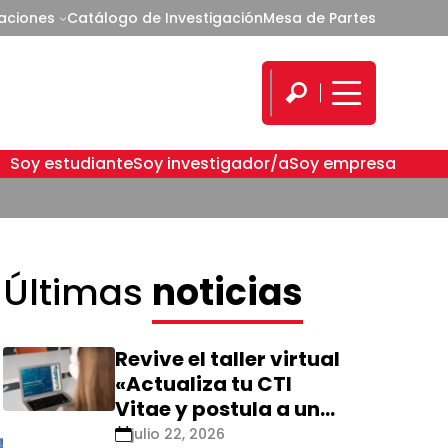
caciones
Catálogo de Investigación
Mesa de Partes
Soy estudiante
Soy investigador/a
Soy empresa
Últimas
noticias
Revive el taller virtual
«Actualiza tu CTI
Vitae y postula a una
nueva calificación
julio 22, 2026