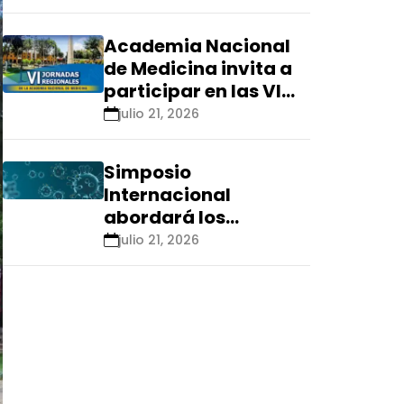
Renacyt»
Academia Nacional
de Medicina invita a
participar en las VI
Jornadas Regionales
julio 21, 2026
que se realizarán en
Ica
Simposio
Internacional
abordará los
aspectos éticos de
julio 21, 2026
las tecnologías
emergentes para el
control de
enfermedades
infecciosas