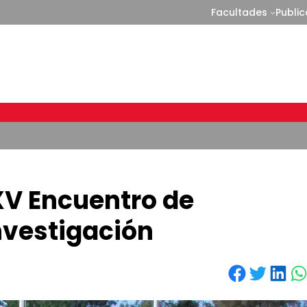
Facultades
Publi
 XV Encuentro de
nvestigación
Share on Facebook
Share on Twitter
Share on LinkedIn
Share on WhatsApp