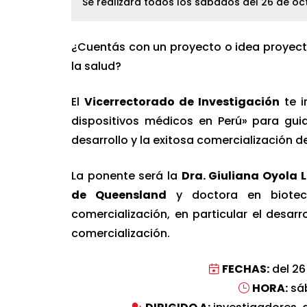
Se realizará todos los sábados del 26 de oc
¿Cuentás con un proyecto o idea proyect
la salud?
El
Vicerrectorado de Investigación
te i
dispositivos médicos en Perú» para guia
desarrollo y la exitosa comercialización 
La ponente será la
Dra. Giuliana Oyola 
de Queensland
y doctora en biotecn
comercialización, en particular el desar
comercialización.
FECHAS:
del 26
HORA:
sáb