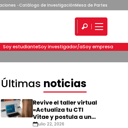
caciones
Catálogo de Investigación
Mesa de Partes
Soy estudiante
Soy investigador/a
Soy empresa
Últimas
noticias
Revive el taller virtual
«Actualiza tu CTI
Vitae y postula a una
nueva calificación
julio 22, 2026