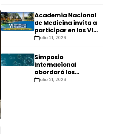
Renacyt»
Academia Nacional
de Medicina invita a
participar en las VI
Jornadas Regionales
julio 21, 2026
que se realizarán en
Ica
Simposio
Internacional
abordará los
aspectos éticos de
julio 21, 2026
las tecnologías
emergentes para el
control de
enfermedades
infecciosas