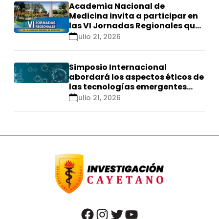
Academia Nacional de
Medicina invita a participar en
las VI Jornadas Regionales que
se realizarán en Ica
julio 21, 2026
Simposio Internacional
abordará los aspectos éticos de
las tecnologías emergentes
para el control de
julio 21, 2026
enfermedades infecciosas
facebook
instagram
twitter
youtube