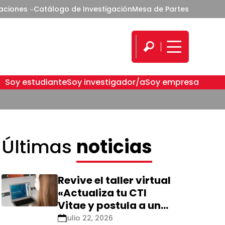
caciones
Catálogo de Investigación
Mesa de Partes
Soy estudiante
Soy investigador/a
Soy empresa
Últimas
noticias
Revive el taller virtual
«Actualiza tu CTI
Vitae y postula a una
nueva calificación
julio 22, 2026