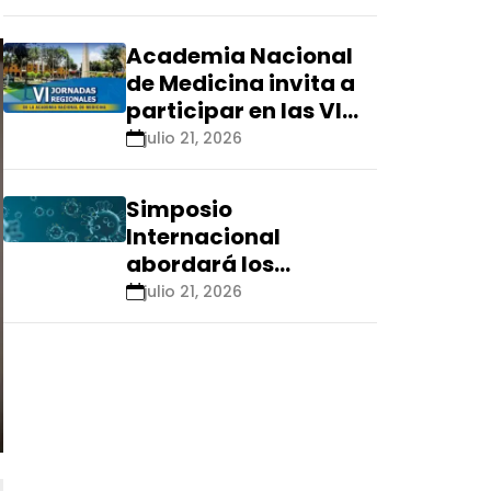
Renacyt»
Academia Nacional
de Medicina invita a
participar en las VI
Jornadas Regionales
julio 21, 2026
que se realizarán en
Ica
Simposio
Internacional
abordará los
aspectos éticos de
julio 21, 2026
las tecnologías
emergentes para el
control de
enfermedades
infecciosas