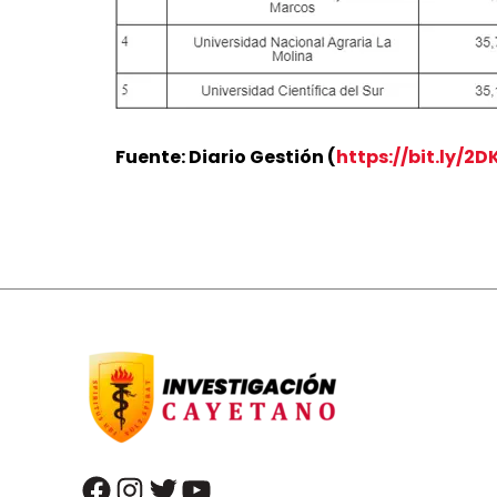
Fuente: Diario Gestión (
https://bit.ly/2
facebook
instagram
twitter
youtube