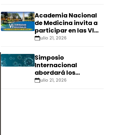
Renacyt»
Academia Nacional
de Medicina invita a
participar en las VI
Jornadas Regionales
julio 21, 2026
que se realizarán en
Ica
Simposio
Internacional
abordará los
aspectos éticos de
julio 21, 2026
las tecnologías
emergentes para el
control de
enfermedades
infecciosas