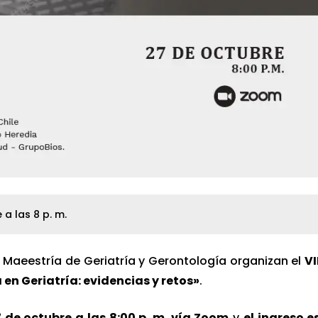
 a las 8 p. m.
 Maeestría de Geriatría y Gerontología organizan el
VI
 en Geriatría: evidencias y retos»
.
 de octubre a las 8:00 p. m. vía Zoom
y
el ingreso e