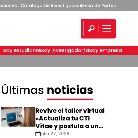
caciones
Catálogo de Investigación
Mesa de Partes
Soy estudiante
Soy investigador/a
Soy empresa
Últimas
noticias
Revive el taller virtual
«Actualiza tu CTI
Vitae y postula a una
nueva calificación
julio 22, 2026