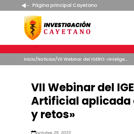
Página principal Cayetano
Inicio
/
Noticias
/
VII Webinar del IGERO: «Inteligencia Artificial aplicada en Geriatría: evidencias y retos»
VII Webinar del IG
Artificial aplicada
y retos»
octubre 25, 2023