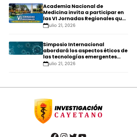
Academia Nacional de
Medicina invita a participar en
las VI Jornadas Regionales que
se realizarán en Ica
julio 21, 2026
Simposio Internacional
abordará los aspectos éticos de
las tecnologías emergentes
para el control de
julio 21, 2026
enfermedades infecciosas
facebook
instagram
twitter
youtube