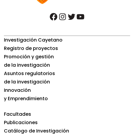
facebook
instagram
twitter
youtube
Investigación Cayetano
Registro de proyectos
Promoción y gestión
de la investigación
Asuntos regulatorios
de la investigación
Innovación
y Emprendimiento
Facultades
Publicaciones
Catálogo de Investigación