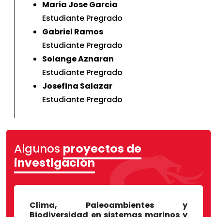
Maria Jose Garcia
Estudiante Pregrado
Gabriel Ramos
Estudiante Pregrado
Solange Aznaran
Estudiante Pregrado
Josefina Salazar
Estudiante Pregrado
IMARPE
Algunos
proyectos de
Institut de Recherche pour le
investigación
développement (IRD)
Facultad de Geociencias, Universidad
de Kiel
Clima, Paleoambientes y
Biodiversidad en sistemas marinos y