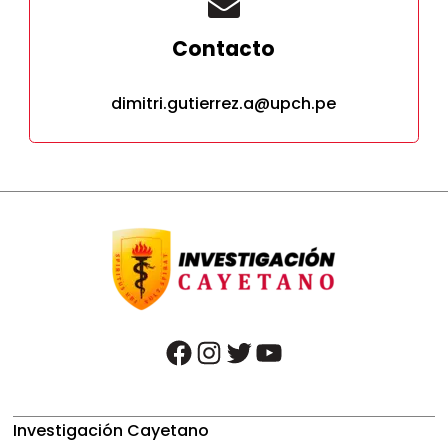
Contacto
dimitri.gutierrez.a@upch.pe
facebook
instagram
twitter
youtube
Investigación Cayetano