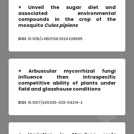
+ Unveil the sugar diet and
associated environmental
compounds in the crop of the
mosquito
Culex pipiens
DOI:
10.1016/J.HELIYON.2024.E26565
+ Arbuscular mycorrhizal fungi
influence then intraspecific
competitive ability of plants under
field and glasshouse conditions
DOI:
10.1007/s00425-023-04214-z