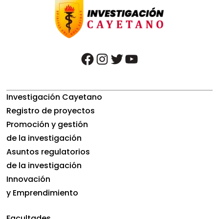
facebook
instagram
twitter
youtube
Investigación Cayetano
Registro de proyectos
Promoción y gestión
de la investigación
Asuntos regulatorios
de la investigación
Innovación
y Emprendimiento
Facultades