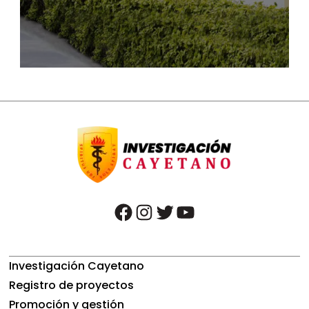
facebook
instagram
twitter
youtube
Investigación Cayetano
Registro de proyectos
Promoción y gestión