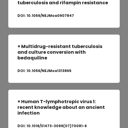
tuberculosis and rifampin resistance
DOI:
10.1056/NEJMoa0907847
+
Multidrug-resistant tuberculosis
and culture conversion with
bedaquiline
DOI:
10.1056/NEJMoa1313865
+ Human T-lymphotropic virus 1:
recent knowledge about an ancient
infection
DOI:
10.1016/S1473-3099(07)70081-6