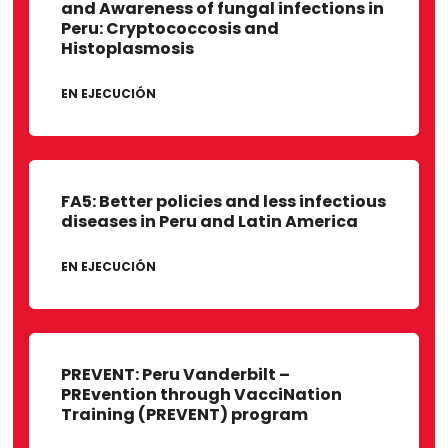
and Awareness of fungal infections in
Hospital Regional de Lambayeque
Peru: Cryptococcosis and
Universidad Nacional de la Amazonia
Histoplasmosis
Universidad Toribio Rodríguez de
Mendoza
EN EJECUCIÓN
FA5: Better policies and less infectious
diseases in Peru and Latin America
EN EJECUCIÓN
PREVENT: Peru Vanderbilt –
PREvention through VacciNation
Training (PREVENT) program