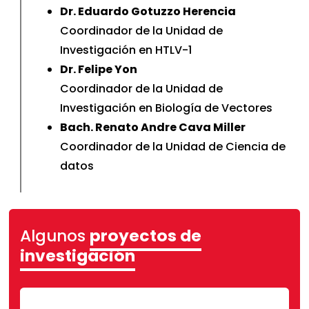
Dr. Eduardo Gotuzzo Herencia
Coordinador de la Unidad de
Investigación en HTLV-1
Dr. Felipe Yon
Coordinador de la Unidad de
Investigación en Biología de Vectores
Bach. Renato Andre Cava Miller
Coordinador de la Unidad de Ciencia de
datos
Institute of Tropical Medicine in Antwerp
Algunos
proyectos de
University of Alabama at Birmingham
investigación
University of Texas Medical Branch at
Galvestone
University of California, Irvine