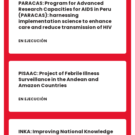
Vanderbilt University
PARACAS: Program for Advanced
Research Capacities for AIDS in Peru
University of Washington
(PARACAS): harnessing
Universidad de Miyazaki
implementation science to enhance
care and reduce transmission of HIV
Naval Medical Research Unit (NAMRU)
Hospital Cayetano Heredia
EN EJECUCIÓN
Instituto Nacional de Salud
IVI
Asociación Rainforest Flow
University of Texas MD Anderson Cancer
PISAAC: Project of Febrile Illness
Center
Surveillance in the Andean and
Amazon Countries
John Hopkins University
University of Texas Health Science
EN EJECUCIÓN
Center at Houston
Universidad de Ucayali
Hospital II-2 Santa Gema de
Yurimaguas
INKA: Improving National Knowledge