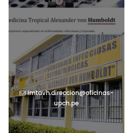
Imtavh.direccion@oficinas-
upch.pe