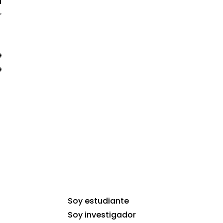
a
r
e
e
Soy estudiante
Soy investigador