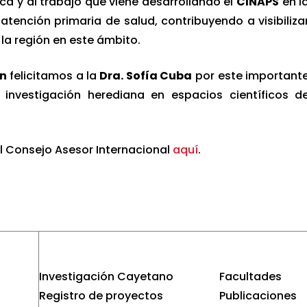
a y al trabajo que viene desarrollando el
CINAPS
en l
atención primaria de salud, contribuyendo a visibiliza
la región en este ámbito.
ón
felicitamos a la
Dra. Sofía Cuba
por este important
a investigación herediana en espacios científicos d
l Consejo Asesor Internacional
aquí
.
Investigación Cayetano
Facultades
Registro de proyectos
Publicaciones