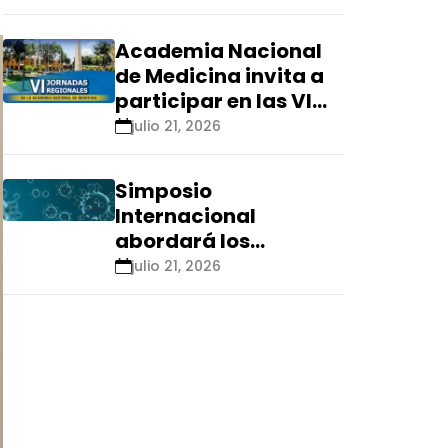
Renacyt»
Academia Nacional
de Medicina invita a
participar en las VI
Jornadas Regionales
julio 21, 2026
que se realizarán en
Ica
Simposio
Internacional
abordará los
aspectos éticos de
julio 21, 2026
las tecnologías
emergentes para el
control de
enfermedades
infecciosas