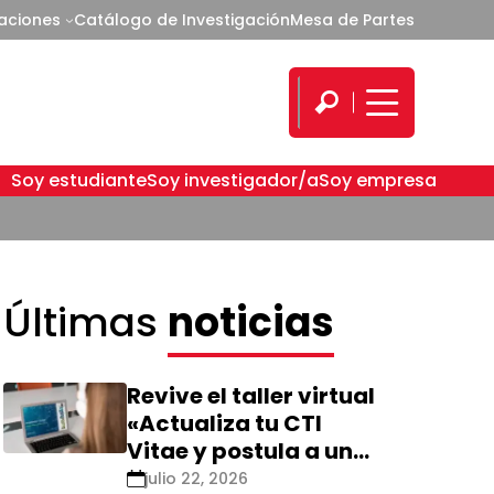
caciones
Catálogo de Investigación
Mesa de Partes
Soy estudiante
Soy investigador/a
Soy empresa
Últimas
noticias
Revive el taller virtual
«Actualiza tu CTI
Vitae y postula a una
nueva calificación
julio 22, 2026