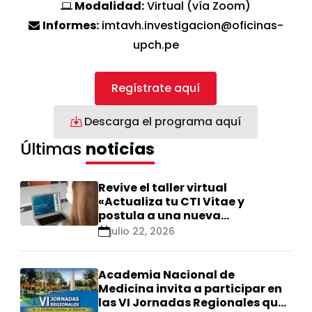
Modalidad:
Virtual (vía Zoom)
Informes:
imtavh.investigacion@oficinas-
upch.pe
Regístrate aquí
Descarga el programa aquí
Últimas
noticias
Revive el taller virtual
«Actualiza tu CTI Vitae y
postula a una nueva
calificación Renacyt»
julio 22, 2026
Academia Nacional de
Medicina invita a participar en
las VI Jornadas Regionales que