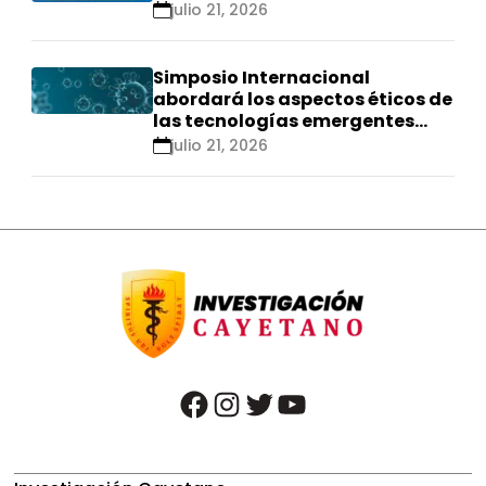
se realizarán en Ica
julio 21, 2026
Simposio Internacional
abordará los aspectos éticos de
las tecnologías emergentes
para el control de
julio 21, 2026
enfermedades infecciosas
facebook
instagram
twitter
youtube